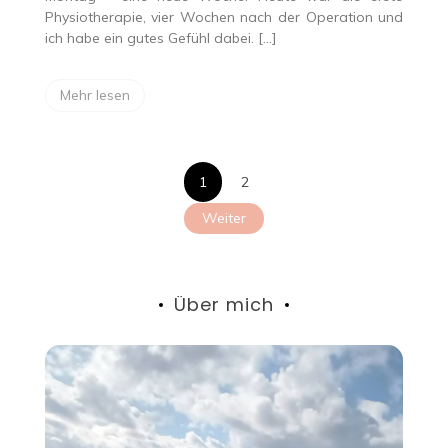
Physiotherapie, vier Wochen nach der Operation und
ich habe ein gutes Gefühl dabei. […]
Mehr lesen
Seitennumme
1
2
der
Weiter
Beiträge
Über mich