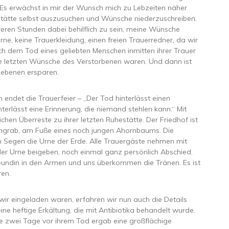
Es erwächst in mir der Wunsch mich zu Lebzeiten näher
stätte selbst auszusuchen und Wünsche niederzuschreiben.
eren Stunden dabei behilflich zu sein, meine Wünsche
ne, keine Trauerkleidung, einen freien Trauerredner, da wir
ach dem Tod eines geliebten Menschen inmitten ihrer Trauer
ie letzten Wünsche des Verstorbenen waren. Und dann ist
iebenen ersparen.
endet die Trauerfeier – „Der Tod hinterlässt einen
terlässt eine Erinnerung, die niemand stehlen kann.“ Mit
chen Überreste zu ihrer letzten Ruhestätte. Der Friedhof ist
aumgrab, am Fuße eines noch jungen Ahornbaums. Die
m Segen die Urne der Erde. Alle Trauergäste nehmen mit
 der Urne beigeben, noch einmal ganz persönlich Abschied.
freundin in den Armen und uns überkommen die Tränen. Es ist
ren.
ir eingeladen waren, erfahren wir nun auch die Details
ine heftige Erkältung, die mit Antibiotika behandelt wurde.
e zwei Tage vor ihrem Tod ergab eine großflächige