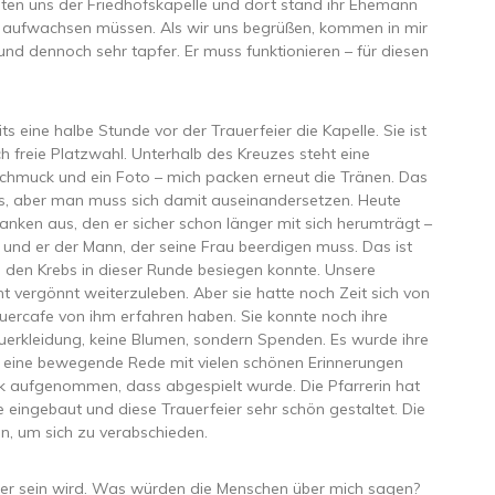
ten uns der Friedhofskapelle und dort stand ihr Ehemann
er aufwachsen müssen. Als wir uns begrüßen, kommen in mir
und dennoch sehr tapfer. Er muss funktionieren – für diesen
its eine halbe Stunde vor der Trauerfeier die Kapelle. Sie ist
ch freie Platzwahl. Unterhalb des Kreuzes steht eine
nschmuck und ein Foto – mich packen erneut die Tränen. Das
 das, aber man muss sich damit auseinandersetzen. Heute
ken aus, den er sicher schon länger mit sich herumträgt –
 und er der Mann, der seine Frau beerdigen muss. Das ist
 ich den Krebs in dieser Runde besiegen konnte. Unsere
cht vergönnt weiterzuleben. Aber sie hatte noch Zeit sich von
auercafe von ihm erfahren haben. Sie konnte noch ihre
uerkleidung, keine Blumen, sondern Spenden. Es wurde ihre
elt eine bewegende Rede mit vielen schönen Erinnerungen
tück aufgenommen, dass abgespielt wurde. Die Pfarrerin hat
e eingebaut und diese Trauerfeier sehr schön gestaltet. Die
n, um sich zu verabschieden.
eier sein wird. Was würden die Menschen über mich sagen?