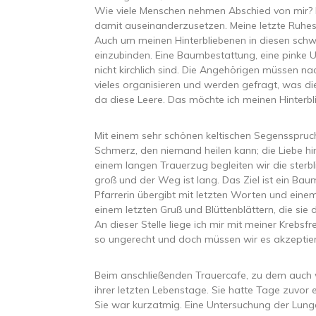
Wie viele Menschen nehmen Abschied von mir? 
damit auseinanderzusetzen. Meine letzte Ruhe
Auch um meinen Hinterbliebenen in diesen schw
einzubinden. Eine Baumbestattung, eine pinke Ur
nicht kirchlich sind. Die Angehörigen müssen n
vieles organisieren und werden gefragt, was d
da diese Leere. Das möchte ich meinen Hinterbl
Mit einem sehr schönen keltischen Segensspruch 
Schmerz, den niemand heilen kann; die Liebe hin
einem langen Trauerzug begleiten wir die sterbli
groß und der Weg ist lang. Das Ziel ist ein B
Pfarrerin übergibt mit letzten Worten und eine
einem letzten Gruß und Blüttenblättern, die sie
An dieser Stelle liege ich mir mit meiner Krebs
so ungerecht und doch müssen wir es akzeptie
Beim anschließenden Trauercafe, zu dem auch w
ihrer letzten Lebenstage. Sie hatte Tage zuvor e
Sie war kurzatmig. Eine Untersuchung der Lung