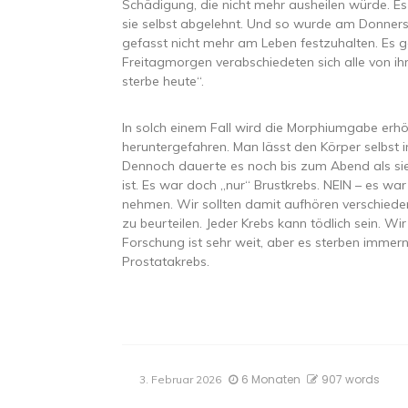
Schädigung, die nicht mehr ausheilen würde. Es
sie selbst abgelehnt. Und so wurde am Donnerst
gefasst nicht mehr am Leben festzuhalten. Es g
Freitagmorgen verabschiedeten sich alle von ih
sterbe heute“.
In solch einem Fall wird die Morphiumgabe er
heruntergefahren. Man lässt den Körper selbst 
Dennoch dauerte es noch bis zum Abend als sie
ist. Es war doch „nur“ Brustkrebs. NEIN – es wa
nehmen. Wir sollten damit aufhören verschiede
zu beurteilen. Jeder Krebs kann tödlich sein. W
Forschung ist sehr weit, aber es sterben immer
Prostatakrebs.
6 Monaten
907 words
3. Februar 2026