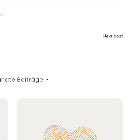
uer
n
Next post
ndte Beiträge