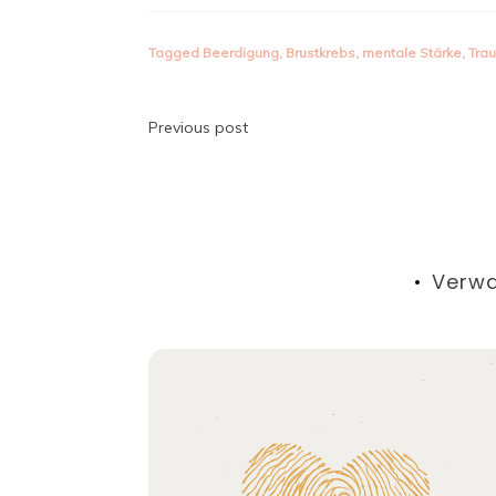
Tagged
Beerdigung
,
Brustkrebs
,
mentale Stärke
,
Tra
Beitragsnavigatio
Previous post
Verwa