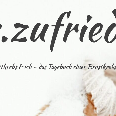
.zufried
tkrebs & ich – das Tagebuch einer Brustkrebs