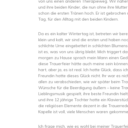
von uns einen anderen Therapieweg. Wir näher
und ihre beiden Kinder, die nun ohne ihre Mutt
schon die ersten Tränen hoch. Er ist gebrochen 
Tag, für den Alltag mit den beiden Kindern.
Da es ein kalter Wintertag ist, betreten wir bere
klein und kalt, wir sind die ersten und haben no
schlichte Urne eingebettet in schlichten Blume
ist es, was von uns übrig bleibt. Mich triggert
morgen zu Hause sprach mein Mann einen Gedan
diese Trauerfeier hätte auch meine sein können
hart, aber ja, es ist real. Ich hatte Glück, dass
Freundin hatte dieses Glück nicht. Ihr war es ni
allen zu verabschieden, wie wir später beim Tr
Wünsche für die Beerdigung äußern – keine Tra
Lieblingsmusik gespielt, ihre beste Freundin hi
und ihre 12 jährige Tochter hatte ein Klaviers
die religiösen Elemente dezent in die Trauerred
Kapelle ist voll, viele Menschen waren gekomme
Ich frage mich, wie es wohl bei meiner Trauerf