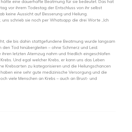
 hätte eine dauerhafte Beatmung für sie bedeutet. Das hat
ag vor ihrem Todestag der Entschluss von ihr selbst
ab keine Aussicht auf Besserung und Heilung.
r, uns schrieb sie noch per Whatsapp die drei Worte „Ich
höht, die bis dahin stattgefundene Beatmung wurde langsam
in den Tod hinübergleiten – ohne Schmerz und Leid.
 ihren letzten Atemzug nahm und friedlich eingeschlafen
r Krebs. Und egal welcher Krebs, er kann uns das Leben
ne Krebsarten zu kategorisieren und die Heilungschancen
ir haben eine sehr gute medizinische Versorgung und die
noch viele Menschen an Krebs – auch an Brust- und