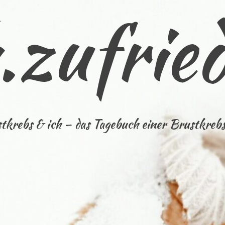
.zufried
tkrebs & ich – das Tagebuch einer Brustkrebs