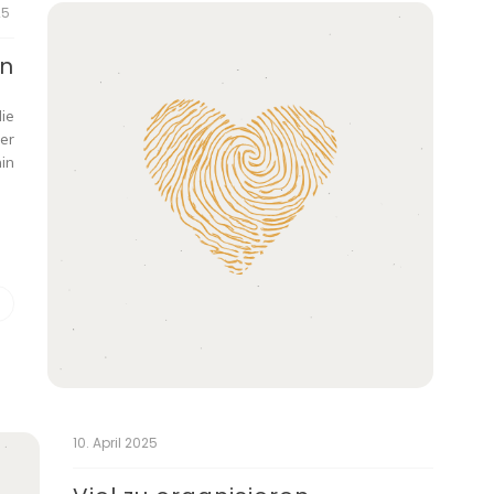
25
en
ie
er
in
10. April 2025